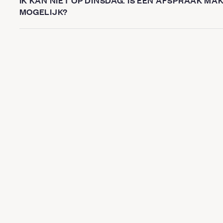
IK KAN NIET OP DINSDAG. IS EEN AFSPRAAK M
MOGELIJK?